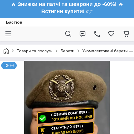
🔥
Знижки на патчі та шеврони до -60%!
🔥
Встигни купити!
👉
Бастіон
Товари та послуги
Берети
Укомплектовані берети — 
–30%