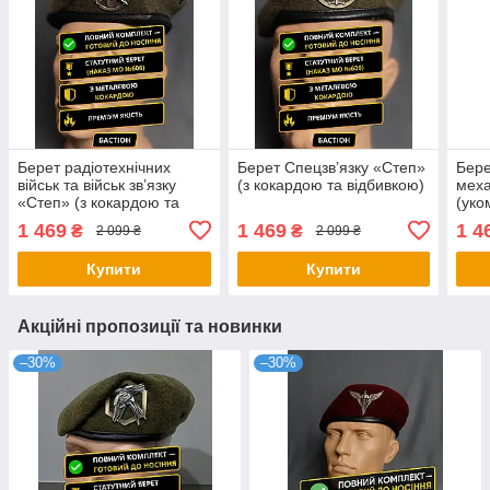
Берет радіотехнічних
Берет Спецзв’язку «Степ»
Бере
військ та військ зв’язку
(з кокардою та відбивкою)
меха
«Степ» (з кокардою та
(уко
відбивкою)
кока
1 469
1 469
1 4
₴
₴
2 099 ₴
2 099 ₴
Купити
Купити
Акційні пропозиції та новинки
–30%
–30%