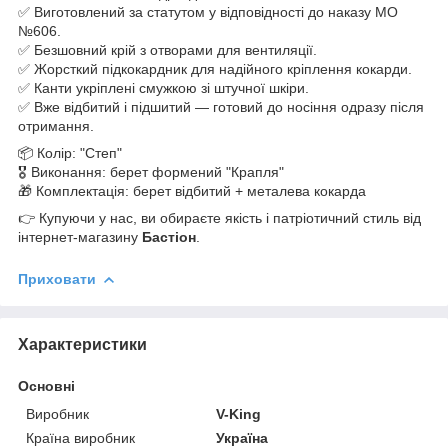
✅ Виготовлений за статутом у відповідності до наказу МО
№606.
✅ Безшовний крій з отворами для вентиляції.
✅ Жорсткий підкокардник для надійного кріплення кокарди.
✅ Канти укріплені смужкою зі штучної шкіри.
✅ Вже відбитий і підшитий — готовий до носіння одразу після
отримання.
📦 Колір: "Степ"
🎖 Виконання: берет формений "Крапля"
🎁 Комплектація: берет відбитий + металева кокарда
👉 Купуючи у нас, ви обираєте якість і патріотичний стиль від
інтернет-магазину
Бастіон
.
Приховати
Характеристики
Основні
Виробник
V-King
Країна виробник
Україна