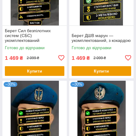
Берет Сил безпілотних
систем (СБС)
Берет ДШВ марун —
укомплектований
укомплектований, з кокардою
Готово до відправки
Готово до відправки
1 469
1 469
₴
₴
2 099 ₴
2 099 ₴
Купити
Купити
–30%
–30%