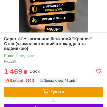
Берет ЗСУ загальновійськовий "Крапля"
Степ (укомплектований з кокардою та
відбивкою)
Готово до відправки
Роздріб
1 469
₴
2 099 ₴
Економія
630 ₴
Залишилось
45 днів
Купити
або