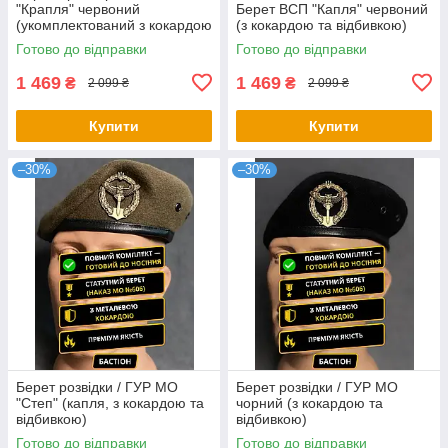
"Крапля" червоний
Берет ВСП "Капля" червоний
(укомплектований з кокардою
(з кокардою та відбивкою)
та відбивкою)
Готово до відправки
Готово до відправки
1 469
1 469
₴
₴
2 099 ₴
2 099 ₴
Купити
Купити
–30%
–30%
Берет розвідки / ГУР МО
Берет розвідки / ГУР МО
"Степ" (капля, з кокардою та
чорний (з кокардою та
відбивкою)
відбивкою)
Готово до відправки
Готово до відправки