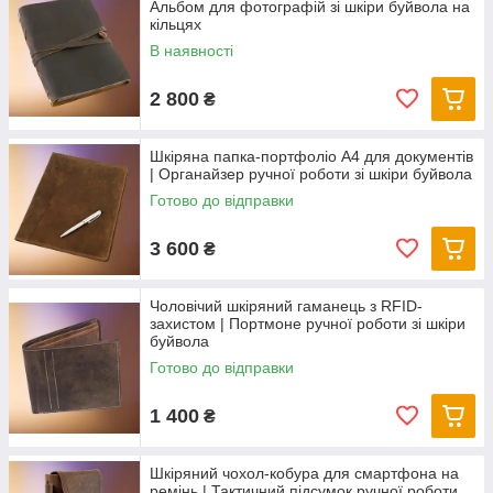
Альбом для фотографій зі шкіри буйвола на
кільцях
В наявності
2 800
₴
Шкіряна папка-портфоліо А4 для документів
| Органайзер ручної роботи зі шкіри буйвола
Готово до відправки
3 600
₴
Чоловічий шкіряний гаманець з RFID-
захистом | Портмоне ручної роботи зі шкіри
буйвола
Готово до відправки
1 400
₴
Шкіряний чохол-кобура для смартфона на
ремінь | Тактичний підсумок ручної роботи