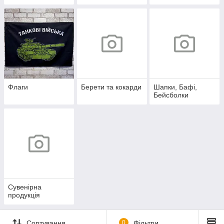
Флаги
Берети та кокарди
Шапки, Бафі,
Бейсболки
Сувенірна
продукція
Сортування
0
Фільтри