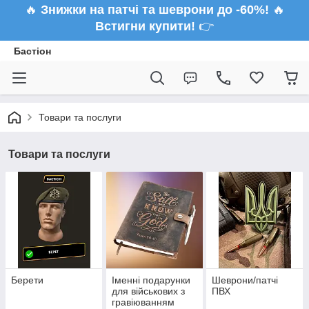
🔥
Знижки на патчі та шеврони до -60%!
🔥
Встигни купити!
👉
Бастіон
Товари та послуги
Товари та послуги
Берети
Іменні подарунки
Шеврони/патчі
для військових з
ПВХ
гравіюванням