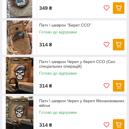
349
₴
Патч \ шеврон “Берет ССО”
Готово до відправки
314
₴
Патч \ шеврон Череп у береті ССО (Сил
спеціальних операцій)
Готово до відправки
314
₴
Патч \ шеврон Череп у береті Механізованих
військ
Готово до відправки
314
₴