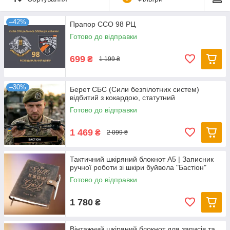
–42%
Прапор ССО 98 РЦ
Готово до відправки
699
₴
1 199 ₴
–30%
Берет СБС (Сили безпілотних систем)
відбитий з кокардою, статутний
Готово до відправки
1 469
₴
2 099 ₴
Тактичний шкіряний блокнот А5 | Записник
ручної роботи зі шкіри буйвола "Бастіон"
Готово до відправки
1 780
₴
Вінтажний шкіряний блокнот для записів та