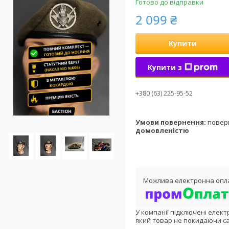
Готово до відправки
2 099 ₴
Купити
Купити з
+380 (63) 225-95-52
повер
домовленістю
У компанії підключені елект
який товар не покидаючи са