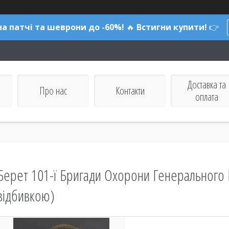
а патчі та шеврони до -60%!
🔥
Встигни купити!
👉
Доставка та
Про нас
Контакти
оплата
Берет 101-ї Бригади Охорони Генерального 
відбивкою)