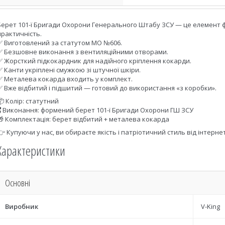
Берет 101-ї Бригади Охорони Генерального Штабу ЗСУ — це елемент фо
практичність.
✅ Виготовлений за статутом МО №606.
✅ Безшовне виконання з вентиляційними отворами.
✅ Жорсткий підкокардник для надійного кріплення кокарди.
✅ Канти укріплені смужкою зі штучної шкіри.
✅ Металева кокарда входить у комплект.
✅ Вже відбитий і підшитий — готовий до використання «з коробки».
📦 Колір: статутний
🎖 Виконання: формений берет 101-ї Бригади Охорони ГШ ЗСУ
🎁 Комплектація: берет відбитий + металева кокарда
👉 Купуючи у нас, ви обираєте якість і патріотичний стиль від інтерн
Характеристики
Основні
Виробник
V-King