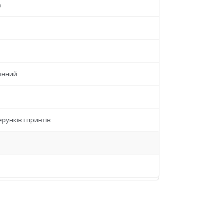
а
онний
ерунків і принтів