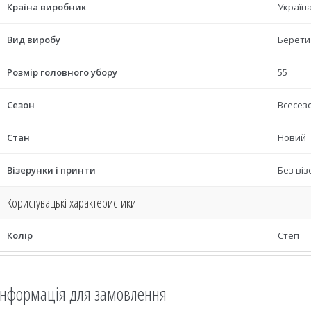
Країна виробник
Україн
Вид виробу
Берети
Розмір головного убору
55
Сезон
Всесез
Стан
Новий
Візерунки і принти
Без віз
Користувацькі характеристики
Колір
Степ
Інформація для замовлення