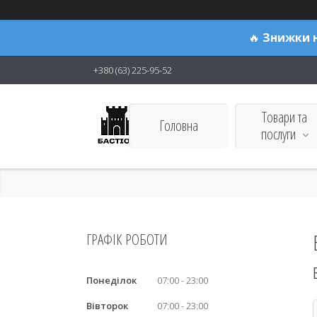
🔥
Знижки н
+380 (63) 225-95-52
Товари та
Головна
Бастіон
послуги
ГРАФІК РОБОТИ
Понеділок
07:00
23:00
Вівторок
07:00
23:00