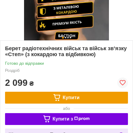
Берет радіотехнічних військ та військ зв’язку
«Степ» (з кокардою та відбивкою)
Готово до відправки
Роздріб
2 099
₴
Купити
або
Купити з