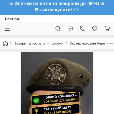
🔥
Знижки на патчі та шеврони до -60%!
🔥
Встигни купити!
👉
Бастіон
Товари та послуги
Берети
Укомплектовані берети — 