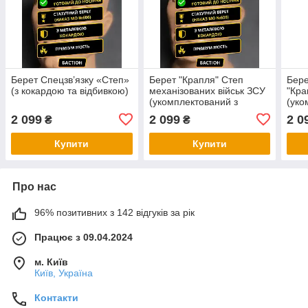
Берет Спецзв’язку «Степ»
Берет "Крапля" Степ
Бере
(з кокардою та відбивкою)
механізованих військ ЗСУ
"Кра
(укомплектований з
(уко
кокардою та відбивкою)
кока
2 099
2 099
2 0
₴
₴
Купити
Купити
Про нас
96% позитивних з 142 відгуків за рік
Працює з 09.04.2024
м. Київ
Київ, Україна
Контакти