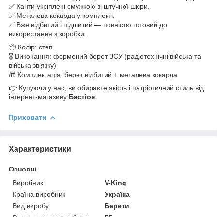
✅ Канти укріплені смужкою зі штучної шкіри.
✅ Металева кокарда у комплекті.
✅ Вже відбитий і підшитий — повністю готовий до
використання з коробки.
📦 Колір: степ
🎖 Виконання: формений берет ЗСУ (радіотехнічні війська та
війська зв’язку)
🎁 Комплектація: берет відбитий + металева кокарда
👉 Купуючи у нас, ви обираєте якість і патріотичний стиль від
інтернет-магазину
Бастіон
.
Приховати
Характеристики
Основні
Виробник
V-King
Країна виробник
Україна
Вид виробу
Берети