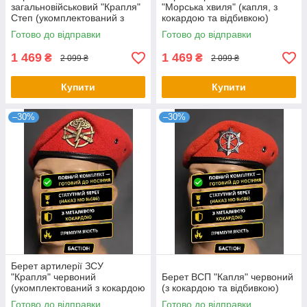
загальновійськовий "Крапля"
"Морська хвиля" (капля, з
Степ (укомплектований з
кокардою та відбивкою)
кокардою та відбивкою)
Готово до відправки
Готово до відправки
1 469
1 469
₴
₴
2 099 ₴
2 099 ₴
Купити
Купити
–30%
–30%
Берет артилерії ЗСУ
"Крапля" червоний
Берет ВСП "Капля" червоний
(укомплектований з кокардою
(з кокардою та відбивкою)
та відбивкою)
Готово до відправки
Готово до відправки