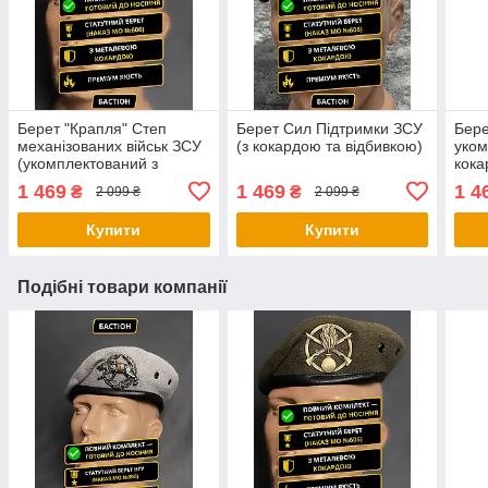
Берет "Крапля" Степ
Берет Сил Підтримки ЗСУ
Бер
механізованих військ ЗСУ
(з кокардою та відбивкою)
уком
(укомплектований з
кок
кокардою та відбивкою)
1 469
1 469
1 4
₴
₴
2 099 ₴
2 099 ₴
Купити
Купити
Подібні товари компанії