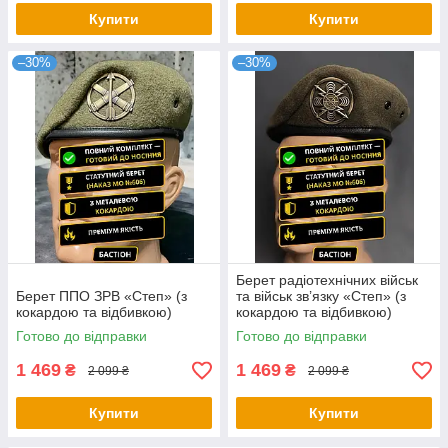
Купити
Купити
–30%
–30%
Берет радіотехнічних військ
Берет ППО ЗРВ «Степ» (з
та військ зв’язку «Степ» (з
кокардою та відбивкою)
кокардою та відбивкою)
Готово до відправки
Готово до відправки
1 469
1 469
₴
₴
2 099 ₴
2 099 ₴
Купити
Купити