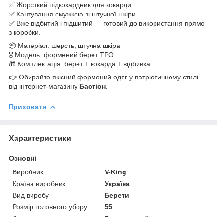
✅ Жорсткий підкокардник для кокарди.
✅ Кантування смужкою зі штучної шкіри.
✅ Вже відбитий і підшитий — готовий до використання прямо
з коробки.
📦 Матеріал: шерсть, штучна шкіра
🎖 Модель: формений берет ТРО
🎁 Комплектація: берет + кокарда + відбивка
👉 Обирайте якісний формений одяг у патріотичному стилі
від інтернет-магазину
Бастіон
.
Приховати
Характеристики
Основні
Виробник
V-King
Країна виробник
Україна
Вид виробу
Берети
Розмір головного убору
55