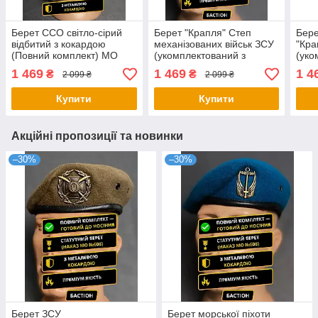
Берет ССО світло-сірий
Берет "Крапля" Степ
Бере
відбитий з кокардою
механізованих військ ЗСУ
"Кра
(Повний комплект) МО
(укомплектований з
(уко
№606
кокардою та відбивкою)
кока
1 469
1 469
1 4
₴
₴
2 099 ₴
2 099 ₴
Купити
Купити
Акційні пропозиції та новинки
–30%
–30%
Берет ЗСУ
Берет морської піхоти