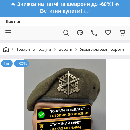
🔥
Знижки на патчі та шеврони до -60%!
🔥
Встигни купити!
👉
Бастіон
Товари та послуги
Берети
Укомплектовані берети — 
Топ
–30%