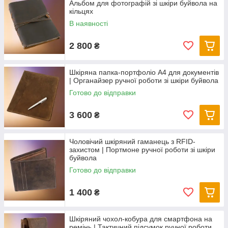
Альбом для фотографій зі шкіри буйвола на
кільцях
В наявності
2 800
₴
Шкіряна папка-портфоліо А4 для документів
| Органайзер ручної роботи зі шкіри буйвола
Готово до відправки
3 600
₴
Чоловічий шкіряний гаманець з RFID-
захистом | Портмоне ручної роботи зі шкіри
буйвола
Готово до відправки
1 400
₴
Шкіряний чохол-кобура для смартфона на
ремінь | Тактичний підсумок ручної роботи