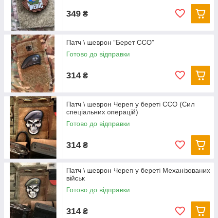
349
₴
Патч \ шеврон “Берет ССО”
Готово до відправки
314
₴
Патч \ шеврон Череп у береті ССО (Сил
спеціальних операцій)
Готово до відправки
314
₴
Патч \ шеврон Череп у береті Механізованих
військ
Готово до відправки
314
₴