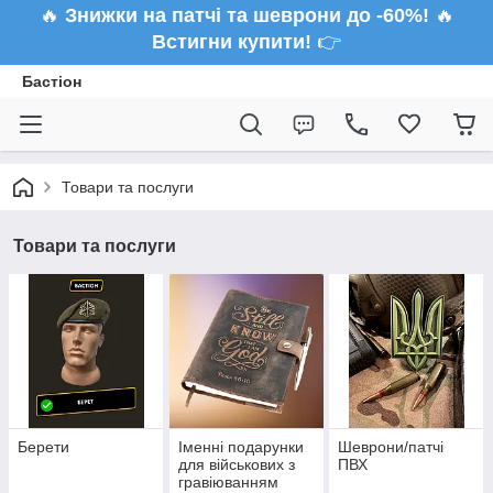
🔥
Знижки на патчі та шеврони до -60%!
🔥
Встигни купити!
👉
Бастіон
Товари та послуги
Товари та послуги
Берети
Іменні подарунки
Шеврони/патчі
для військових з
ПВХ
гравіюванням