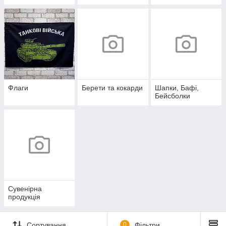
Флаги
Берети та кокарди
Шапки, Бафі,
Бейсболки
Сувенірна
продукція
Сортування
0
Фільтри