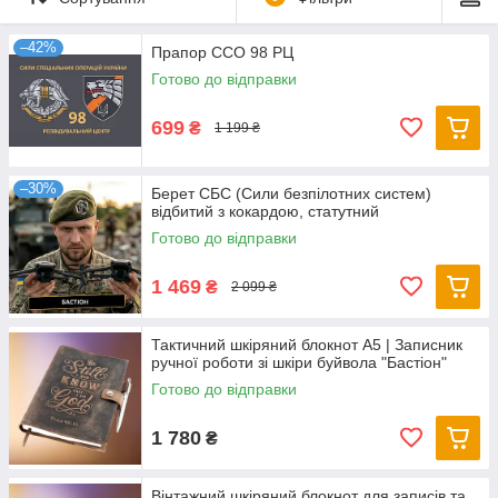
–42%
Прапор ССО 98 РЦ
Готово до відправки
699
₴
1 199 ₴
–30%
Берет СБС (Сили безпілотних систем)
відбитий з кокардою, статутний
Готово до відправки
1 469
₴
2 099 ₴
Тактичний шкіряний блокнот А5 | Записник
ручної роботи зі шкіри буйвола "Бастіон"
Готово до відправки
1 780
₴
Вінтажний шкіряний блокнот для записів та