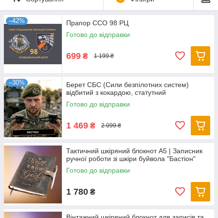
–42%
Прапор ССО 98 РЦ
Готово до відправки
699
₴
1 199 ₴
–30%
Берет СБС (Сили безпілотних систем)
відбитий з кокардою, статутний
Готово до відправки
1 469
₴
2 099 ₴
Тактичний шкіряний блокнот А5 | Записник
ручної роботи зі шкіри буйвола "Бастіон"
Готово до відправки
1 780
₴
Вінтажний шкіряний блокнот для записів та