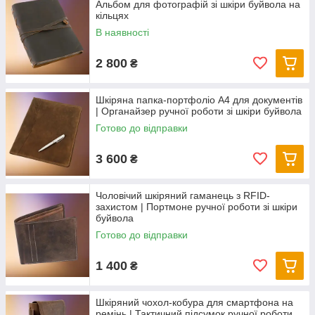
Альбом для фотографій зі шкіри буйвола на
кільцях
В наявності
2 800
₴
Шкіряна папка-портфоліо А4 для документів
| Органайзер ручної роботи зі шкіри буйвола
Готово до відправки
3 600
₴
Чоловічий шкіряний гаманець з RFID-
захистом | Портмоне ручної роботи зі шкіри
буйвола
Готово до відправки
1 400
₴
Шкіряний чохол-кобура для смартфона на
ремінь | Тактичний підсумок ручної роботи