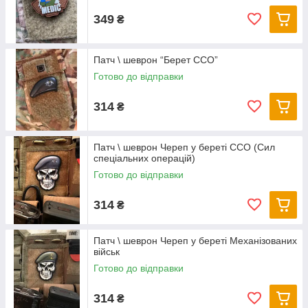
349
₴
Патч \ шеврон “Берет ССО”
Готово до відправки
314
₴
Патч \ шеврон Череп у береті ССО (Сил
спеціальних операцій)
Готово до відправки
314
₴
Патч \ шеврон Череп у береті Механізованих
військ
Готово до відправки
314
₴