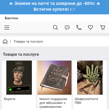
🔥
Знижки на патчі та шеврони до -60%!
🔥
Встигни купити!
👉
Бастіон
Товари та послуги
Товари та послуги
Берети
Іменні подарунки
Шеврони/патчі
для військових з
ПВХ
гравіюванням