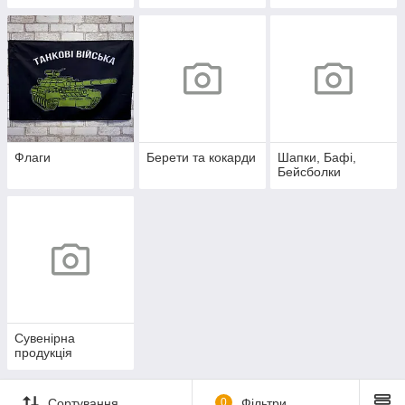
Флаги
Берети та кокарди
Шапки, Бафі,
Бейсболки
Сувенірна
продукція
Сортування
0
Фільтри