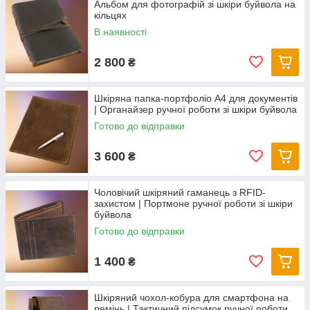
Альбом для фотографій зі шкіри буйвола на
кільцях
В наявності
2 800
₴
Шкіряна папка-портфоліо А4 для документів
| Органайзер ручної роботи зі шкіри буйвола
Готово до відправки
3 600
₴
Чоловічий шкіряний гаманець з RFID-
захистом | Портмоне ручної роботи зі шкіри
буйвола
Готово до відправки
1 400
₴
Шкіряний чохол-кобура для смартфона на
ремінь | Тактичний підсумок ручної роботи