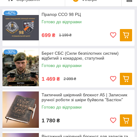
–42%
Прапор ССО 98 РЦ
Готово до відправки
699
₴
1 199 ₴
–30%
Берет СБС (Сили безпілотних систем)
відбитий з кокардою, статутний
Готово до відправки
1 469
₴
2 099 ₴
Тактичний шкіряний блокнот А5 | Записник
ручної роботи зі шкіри буйвола "Бастіон"
Готово до відправки
1 780
₴
Вінтажний шкіряний блокнот для записів та