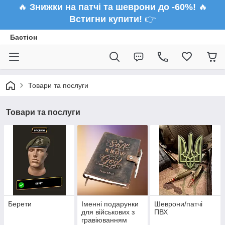
🔥
Знижки на патчі та шеврони до -60%!
🔥
Встигни купити!
👉
Бастіон
Товари та послуги
Товари та послуги
Берети
Іменні подарунки
Шеврони/патчі
для військових з
ПВХ
гравіюванням