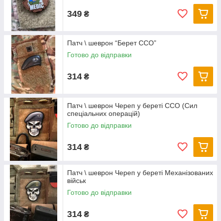
349
₴
Патч \ шеврон “Берет ССО”
Готово до відправки
314
₴
Патч \ шеврон Череп у береті ССО (Сил
спеціальних операцій)
Готово до відправки
314
₴
Патч \ шеврон Череп у береті Механізованих
військ
Готово до відправки
314
₴