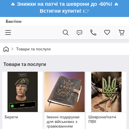
🔥
Знижки на патчі та шеврони до -60%!
🔥
Встигни купити!
👉
Бастіон
Товари та послуги
Товари та послуги
Берети
Іменні подарунки
Шеврони/патчі
для військових з
ПВХ
гравіюванням