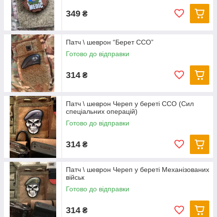
349
₴
Патч \ шеврон “Берет ССО”
Готово до відправки
314
₴
Патч \ шеврон Череп у береті ССО (Сил
спеціальних операцій)
Готово до відправки
314
₴
Патч \ шеврон Череп у береті Механізованих
військ
Готово до відправки
314
₴