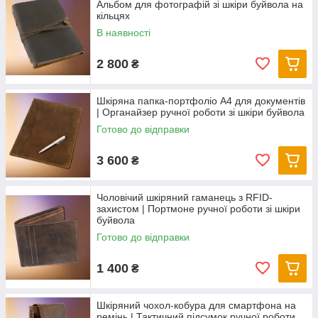
Альбом для фотографій зі шкіри буйвола на
кільцях
В наявності
2 800
₴
Шкіряна папка-портфоліо А4 для документів
| Органайзер ручної роботи зі шкіри буйвола
Готово до відправки
3 600
₴
Чоловічий шкіряний гаманець з RFID-
захистом | Портмоне ручної роботи зі шкіри
буйвола
Готово до відправки
1 400
₴
Шкіряний чохол-кобура для смартфона на
ремінь | Тактичний підсумок ручної роботи