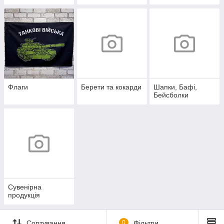
Флаги
Берети та кокарди
Шапки, Бафі,
Бейсболки
Сувенірна
продукція
Сортування
0
Фільтри