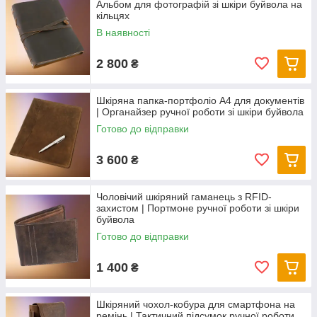
Альбом для фотографій зі шкіри буйвола на
кільцях
В наявності
2 800
₴
Шкіряна папка-портфоліо А4 для документів
| Органайзер ручної роботи зі шкіри буйвола
Готово до відправки
3 600
₴
Чоловічий шкіряний гаманець з RFID-
захистом | Портмоне ручної роботи зі шкіри
буйвола
Готово до відправки
1 400
₴
Шкіряний чохол-кобура для смартфона на
ремінь | Тактичний підсумок ручної роботи