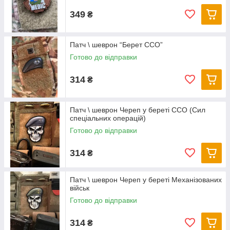
349
₴
Патч \ шеврон “Берет ССО”
Готово до відправки
314
₴
Патч \ шеврон Череп у береті ССО (Сил
спеціальних операцій)
Готово до відправки
314
₴
Патч \ шеврон Череп у береті Механізованих
військ
Готово до відправки
314
₴