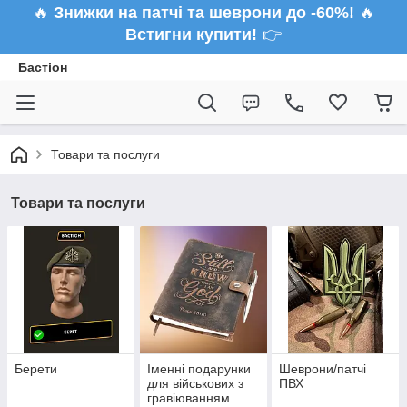
🔥
Знижки на патчі та шеврони до -60%!
🔥
Встигни купити!
👉
Бастіон
Товари та послуги
Товари та послуги
Берети
Іменні подарунки
Шеврони/патчі
для військових з
ПВХ
гравіюванням