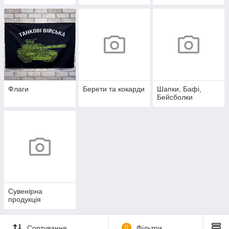
Флаги
Берети та кокарди
Шапки, Бафі,
Бейсболки
Сувенірна
продукція
Сортування
0
Фільтри