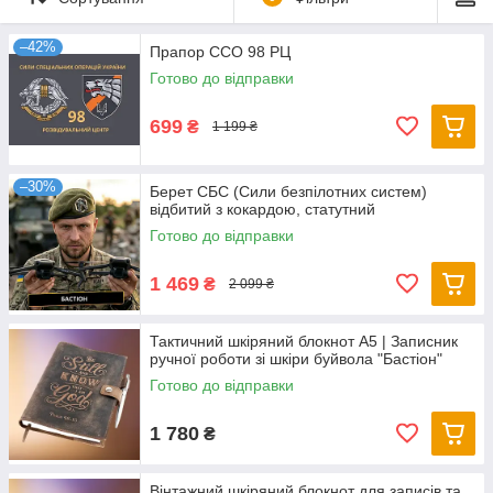
–42%
Прапор ССО 98 РЦ
Готово до відправки
699
₴
1 199 ₴
–30%
Берет СБС (Сили безпілотних систем)
відбитий з кокардою, статутний
Готово до відправки
1 469
₴
2 099 ₴
Тактичний шкіряний блокнот А5 | Записник
ручної роботи зі шкіри буйвола "Бастіон"
Готово до відправки
1 780
₴
Вінтажний шкіряний блокнот для записів та