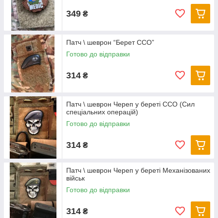
349
₴
Патч \ шеврон “Берет ССО”
Готово до відправки
314
₴
Патч \ шеврон Череп у береті ССО (Сил
спеціальних операцій)
Готово до відправки
314
₴
Патч \ шеврон Череп у береті Механізованих
військ
Готово до відправки
314
₴