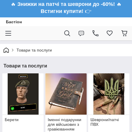
🔥
Знижки на патчі та шеврони до -60%!
🔥
Встигни купити!
👉
Бастіон
Товари та послуги
Товари та послуги
Берети
Іменні подарунки
Шеврони/патчі
для військових з
ПВХ
гравіюванням