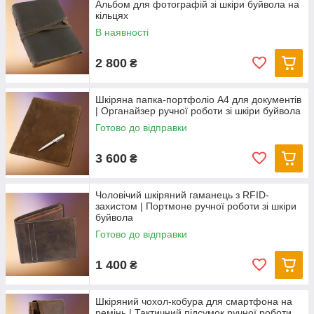
Альбом для фотографій зі шкіри буйвола на
кільцях
В наявності
2 800
₴
Шкіряна папка-портфоліо А4 для документів
| Органайзер ручної роботи зі шкіри буйвола
Готово до відправки
3 600
₴
Чоловічий шкіряний гаманець з RFID-
захистом | Портмоне ручної роботи зі шкіри
буйвола
Готово до відправки
1 400
₴
Шкіряний чохол-кобура для смартфона на
ремінь | Тактичний підсумок ручної роботи