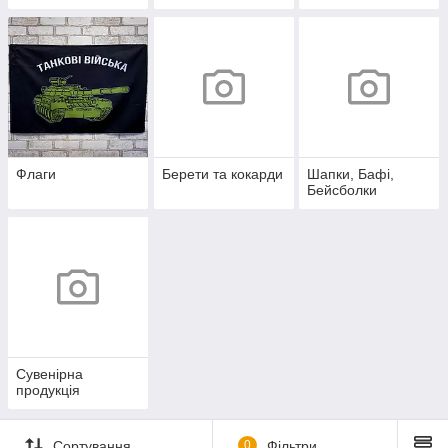
Флаги
Берети та кокарди
Шапки, Бафі,
Бейсболки
Сувенірна
продукція
Сортування
0
Фільтри