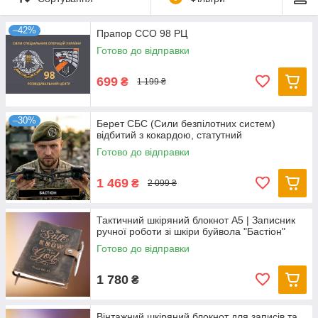
–42%
Прапор ССО 98 РЦ
Готово до відправки
699
₴
1 199 ₴
–30%
Берет СБС (Сили безпілотних систем)
відбитий з кокардою, статутний
Готово до відправки
1 469
₴
2 099 ₴
Тактичний шкіряний блокнот А5 | Записник
ручної роботи зі шкіри буйвола "Бастіон"
Готово до відправки
1 780
₴
Вінтажний шкіряний блокнот для записів та