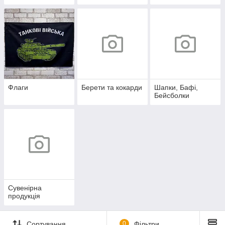
Флаги
Берети та кокарди
Шапки, Бафі,
Бейсболки
Сувенірна
продукція
Сортування
0
Фільтри