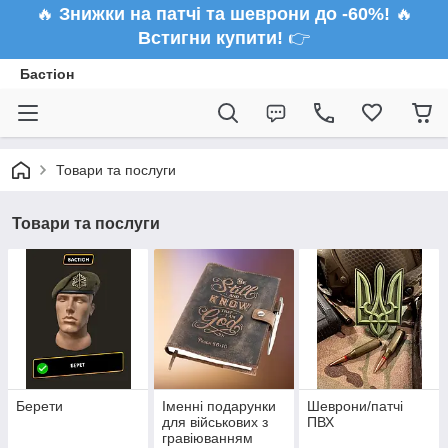
🔥
Знижки на патчі та шеврони до -60%!
🔥
Встигни купити!
👉
Бастіон
Товари та послуги
Товари та послуги
Берети
Іменні подарунки
Шеврони/патчі
для військових з
ПВХ
гравіюванням