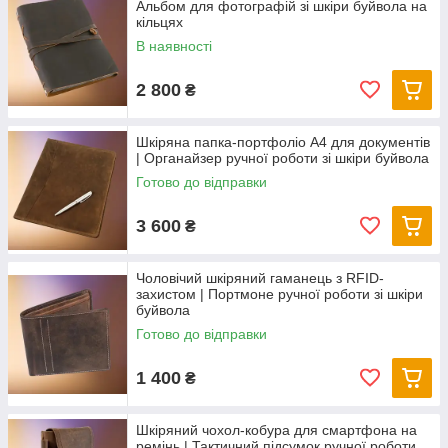
Альбом для фотографій зі шкіри буйвола на
кільцях
В наявності
2 800
₴
Шкіряна папка-портфоліо А4 для документів
| Органайзер ручної роботи зі шкіри буйвола
Готово до відправки
3 600
₴
Чоловічий шкіряний гаманець з RFID-
захистом | Портмоне ручної роботи зі шкіри
буйвола
Готово до відправки
1 400
₴
Шкіряний чохол-кобура для смартфона на
ремінь | Тактичний підсумок ручної роботи