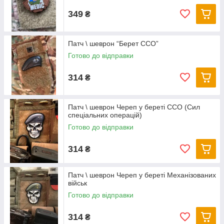
349
₴
Патч \ шеврон “Берет ССО”
Готово до відправки
314
₴
Патч \ шеврон Череп у береті ССО (Сил
спеціальних операцій)
Готово до відправки
314
₴
Патч \ шеврон Череп у береті Механізованих
військ
Готово до відправки
314
₴